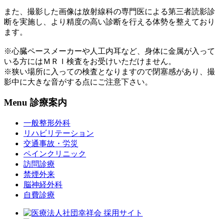
また、撮影した画像は放射線科の専門医による第三者読影診
断を実施し、より精度の高い診断を行える体勢を整えており
ます。
※心臓ペースメーカーや人工内耳など、身体に金属が入って
いる方にはＭＲＩ検査をお受けいただけません。
※狭い場所に入っての検査となりますので閉塞感があり、撮
影中に大きな音がする点にご注意下さい。
Menu
診療案内
一般整形外科
リハビリテーション
交通事故・労災
ペインクリニック
訪問診療
禁煙外来
脳神経外科
自費診療