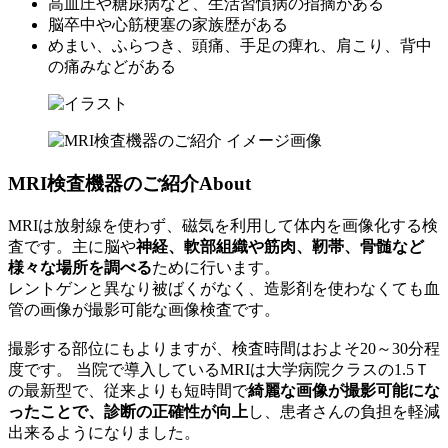
高血圧や糖尿病など、生活習慣病の指摘がある
脳卒中や心筋梗塞の家族歴がある
めまい、ふらつき、頭痛、手足の痺れ、肩こり、背中
の痛みなどがある
MRI検査機器のご紹介
About
MRIは放射線を使わず、磁気を利用して体内を画像化する検
査です。主に脳や
神経、軟部組織や筋肉、靭帯、骨髄など
様々な場所を調べる
ために行います。
レントゲンと異なり被ばくがなく、造影剤を使わなくても血
管の画像が撮影可能な画像検査です。
撮影する部位にもよりますが、検査時間はおよそ20～30分程
度です。 当院で導入しているMRIは大学病院クラスの1.5Ｔ
の最新型で、従来よりも短時間で
綺麗な画像が撮影可能にな
ったことで、診断の正確性が向上
し、患者さんの負担を軽減
出来るようになりました。