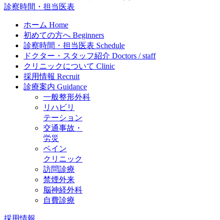
診察時間・担当医表
ホーム
Home
初めての方へ
Beginners
診察時間・担当医表
Schedule
ドクター・スタッフ紹介
Doctors / staff
クリニックについて
Clinic
採用情報
Recruit
診療案内
Guidance
一般整形外科
リハビリ
テーション
交通事故・
労災
ペイン
クリニック
訪問診療
禁煙外来
脳神経外科
自費診療
採用情報