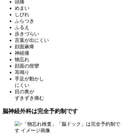
頭痛
めまい
しびれ
ふらつき
ふるえ
歩きづらい
言葉が出にくい
顔面麻痺
神経痛
物忘れ
顔面の痙攣
耳鳴り
手足が動かし
にくい
目の奥が
ずきずき痛む
脳神経外科は完全予約制です