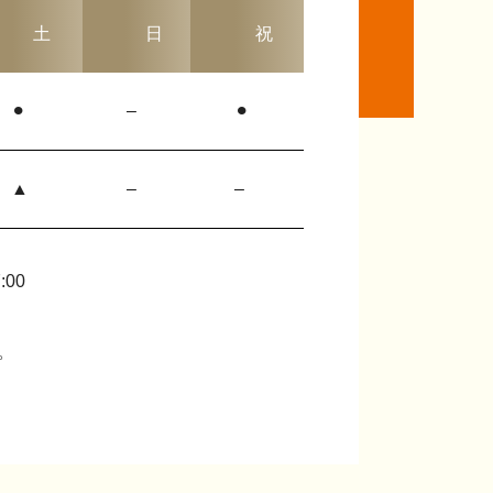
土
日
祝
⚫︎
–
⚫︎
▲
–
–
:00
。