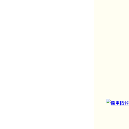
り扱い
加算・時間外対応加算2・小児運
在宅療養支援診療所・在宅時医学
血管疾患等リハビリテーション料