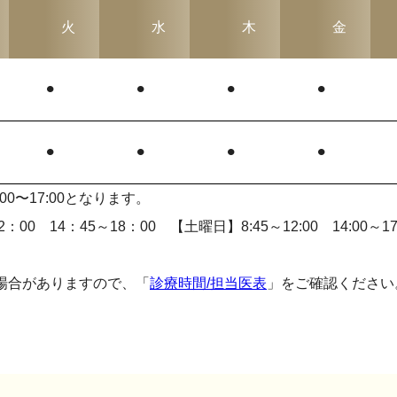
火
水
木
金
⚫︎
⚫︎
⚫︎
⚫︎
⚫︎
⚫︎
⚫︎
⚫︎
0〜17:00となります。
2
：
00
14
：
45
～
18
：
00 【土曜日】8:45～12:00 14:00～17
場合がありますので、「
診療時間/担当医表
」をご確認ください