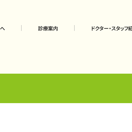
へ
診療案内
ドクター・スタッフ
般整形外科
リハビリテーション
事故・労災
ペインクリニック
問診療
禁煙外来
神経外科
自費診療